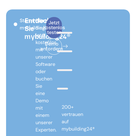
Starten Sie mit
Starten
Entdecken
Jetzt
kostenlos
mybuilding24®
Sie
Sie
testen
jetzt
mybuilding24®
kostenlos
Demo
anfordern
mit
unserer
Software
oder
buchen
Sie
eine
Demo
200+
mit
vertrauen
einem
auf
unserer
mybuilding24®
Experten.