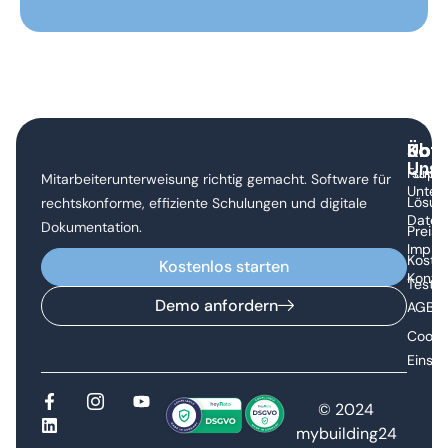
Übe
Sof
Kon
Uns
Funkt
supp
Mitarbeiterunterweisung richtig gemacht. Software für
Unter
Lösun
rechtskonforme, effiziente Schulungen und digitale
Daten
Dokumentation.
Preise
Impre
Koste
Kostenlos starten
Konta
Teste
Demo anfordern
AGB
Cooki
Einste
© 2024
mybuilding24