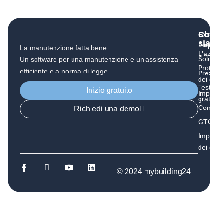
Chi
Soft
Cont
sia
Funzio
supp
La manutenzione fatta bene.
L'azie
Soluzi
Un software per una manutenzione e un’assistenza
Protez
efficiente e a norma di legge.
Prezzi
dei dat
Test
Inizio gratuito
Impro
gratui
Contat
Richiedi una demo
GTC
Impost
dei co
© 2024 mybuilding24