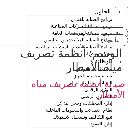
الحلول
con
برنامج الصيانة للفنادق
برامج الصيانة للشركات الصناعية
برامج الصيانة للمؤسسات العامة
طلب عرض توضيحي
برنامج الصيانة للمستخدمين الخاصين
ابدأ مجاناً
برنامج الصيانة للأندية والمنشآت الرياضية
لوسم:
أنظمة تصريف
شركات الصيانة
الوظائف
ياه الأمطار
مخطط صيانة واضح
صيانة محسنة للجهاز
يانة أنظمة تصريف مياه
الصيانة وتخطيط المهام
التوثيق الرقمي
أمطار
المخزون الرقمي
إدارة الممتلكات وحجز التذاكر
نظام الاتصالات والمعلومات الداخلية
تتبع التكاليف وتسجيل الاستهلاك
إدارة العقود